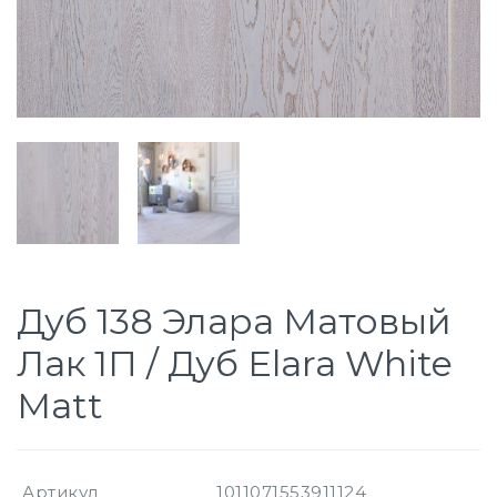
Дуб 138 Элара Матовый
Лак 1П / Дуб Elara White
Matt
Артикул
1011071553911124