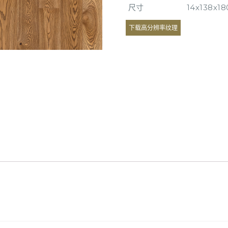
尺寸
14х138х1
下载高分辨率纹理