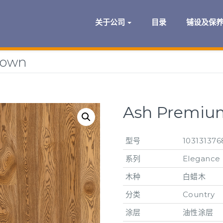
关于公司
目录
铺设及保
rown
Ash Premium
型号
103131376
系列
Elegance
木种
白蜡木
分类
Country
涂层
油性涂层